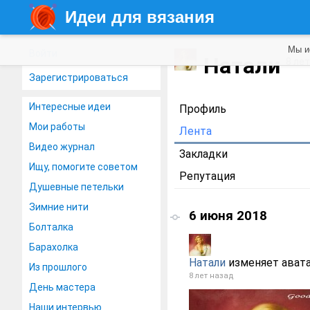
Идеи для вязания
Мы и
Войти
Натали
8 ле
Зарегистрироваться
Интересные идеи
Профиль
Мои работы
Лента
Видео журнал
Закладки
Ищу, помогите советом
Репутация
Душевные петельки
Зимние нити
6 июня 2018
Болталка
Барахолка
Натали
изменяет ават
Из прошлого
8 лет назад
День мастера
Наши интервью