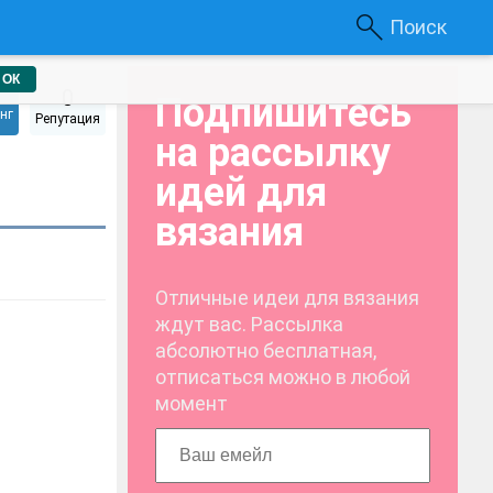
Поиск
ОК
0
Подпишитесь
нг
Репутация
на рассылку
идей для
вязания
Отличные идеи для вязания
ждут вас. Рассылка
абсолютно бесплатная,
отписаться можно в любой
момент