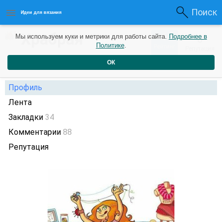
Поиск
Идеи для вязания
Храбрая
6
Мы используем куки и метрики для работы сайта.
Подробнее в
0
Политике
.
Рейтинг
Репутация
портняжка.
7 лет назад
ОК
Профиль
Лента
Закладки
34
Комментарии
88
Репутация