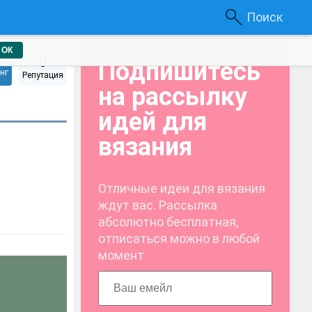
Поиск
ОК
2
0
Подпишитесь
нг
Репутация
на рассылку
идей для
вязания
Отличные идеи для вязания
ждут вас. Рассылка
абсолютно бесплатная,
отписаться можно в любой
момент