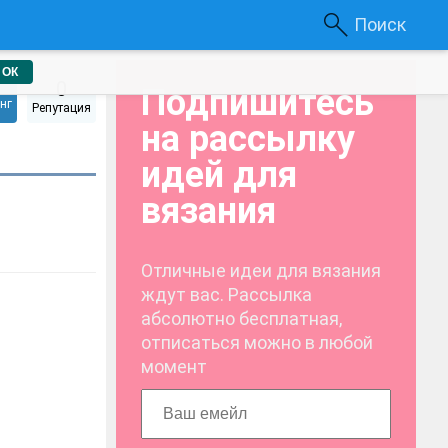
Поиск
ОК
0
Подпишитесь
нг
Репутация
на рассылку
идей для
вязания
Отличные идеи для вязания
ждут вас. Рассылка
абсолютно бесплатная,
отписаться можно в любой
момент