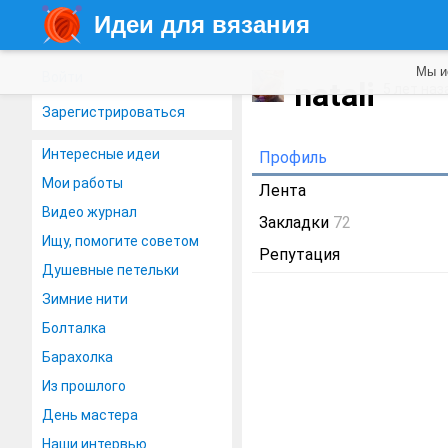
Идеи для вязания
Мы и
Войти
natali
5 лет наз
Зарегистрироваться
Интересные идеи
Профиль
Мои работы
Лента
Видео журнал
Закладки
72
Ищу, помогите советом
Репутация
Душевные петельки
Зимние нити
Болталка
Барахолка
Из прошлого
День мастера
Наши интервью