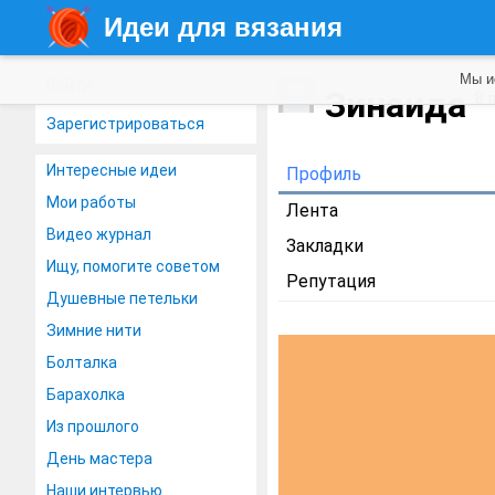
Идеи для вязания
Мы и
Войти
Зинаида
8 
Зарегистрироваться
Интересные идеи
Профиль
Мои работы
Лента
Видео журнал
Закладки
Ищу, помогите советом
Репутация
Душевные петельки
Зимние нити
Болталка
Барахолка
Из прошлого
День мастера
Наши интервью