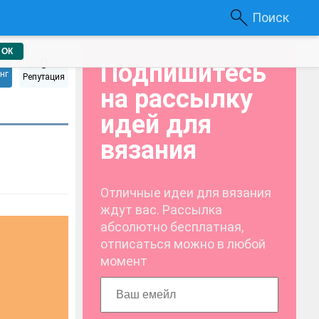
Поиск
ОК
0
Подпишитесь
нг
Репутация
на рассылку
идей для
вязания
Отличные идеи для вязания
ждут вас. Рассылка
абсолютно бесплатная,
отписаться можно в любой
момент