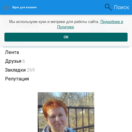
Поиск
Идеи для вязания
5
Майя
Мы используем куки и метрики для работы сайта.
Подробнее в
0
5 дней назад
Политике
.
Рейтинг
Репутация
ОК
Профиль
Лента
Друзья
6
Закладки
269
Репутация