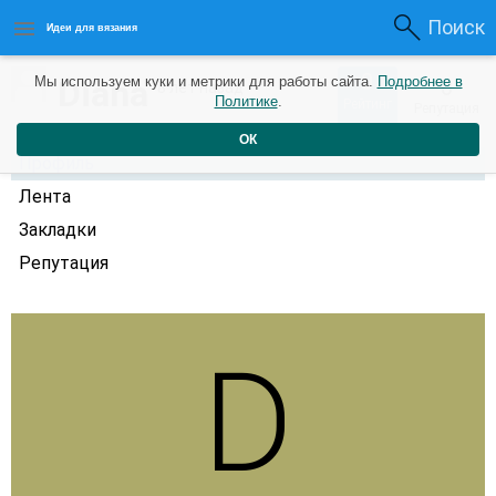
Поиск
Идеи для вязания
0
Diana
Мы используем куки и метрики для работы сайта.
Подробнее в
0
8 лет назад
Политике
.
Рейтинг
Репутация
ОК
Профиль
Лента
Закладки
Репутация