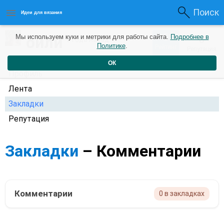
Поиск
Идеи для вязания
0
ойли
Мы используем куки и метрики для работы сайта.
Подробнее в
0
3 года назад
Политике
.
Рейтинг
Репутация
ОК
Профиль
Лента
Закладки
Репутация
Закладки
– Комментарии
Комментарии
0 в закладках