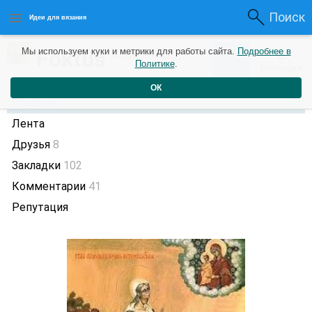
Поиск
Идеи для вязания
2
Foktus
Мы используем куки и метрики для работы сайта.
Подробнее в
0
4 года назад
Политике
.
Рейтинг
Репутация
ОК
Профиль
Лента
Друзья
8
Закладки
102
Комментарии
41
Репутация