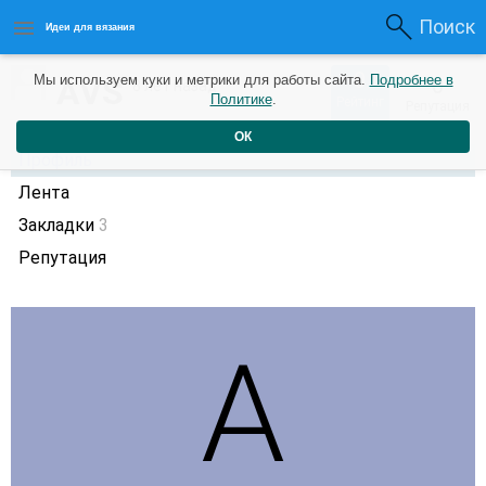
Поиск
Идеи для вязания
0
AVS
Мы используем куки и метрики для работы сайта.
Подробнее в
0
8 лет назад
Политике
.
Рейтинг
Репутация
ОК
Профиль
Лента
Закладки
3
Репутация