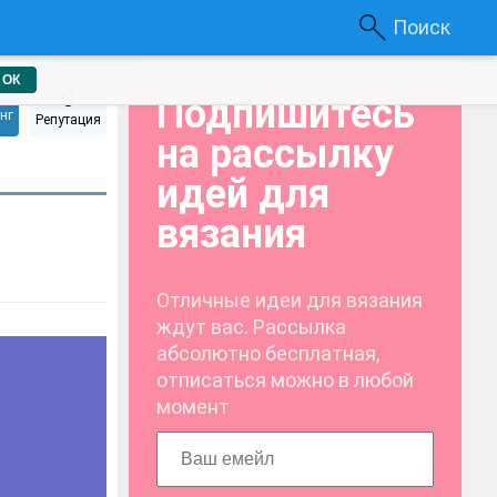
Поиск
ОК
0
Подпишитесь
нг
Репутация
на рассылку
идей для
вязания
Отличные идеи для вязания
ждут вас. Рассылка
абсолютно бесплатная,
отписаться можно в любой
момент