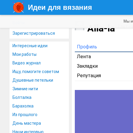
Идеи для вязания
Мы и
Войти
Alla-la
7 лет н
Зарегистрироваться
Интересные идеи
Профиль
Мои работы
Лента
Видео журнал
Закладки
Ищу, помогите советом
Репутация
Душевные петельки
Зимние нити
Болталка
Барахолка
Из прошлого
День мастера
Наши интервью