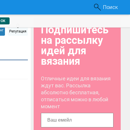
Поиск
ОК
0
Подпишитесь
нг
Репутация
на рассылку
идей для
вязания
Отличные идеи для вязания
ждут вас. Рассылка
абсолютно бесплатная,
отписаться можно в любой
момент