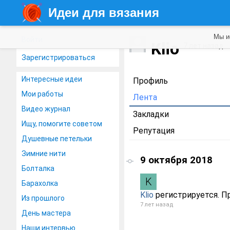
Идеи для вязания
Мы и
Войти
Klio
7 лет назад
Зарегистрироваться
Интересные идеи
Профиль
Мои работы
Лента
Видео журнал
Закладки
Ищу, помогите советом
Репутация
Душевные петельки
Зимние нити
9 октября 2018
Болталка
Барахолка
Klio
регистрируется. П
Из прошлого
7 лет назад
День мастера
Наши интервью