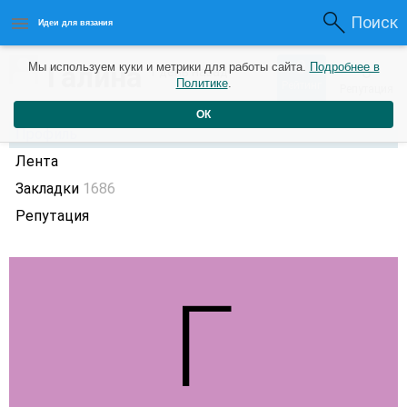
Поиск
Идеи для вязания
0
Галина
Мы используем куки и метрики для работы сайта.
Подробнее в
0
1 день назад
Политике
.
Рейтинг
Репутация
ОК
Профиль
Лента
Закладки
1686
Репутация