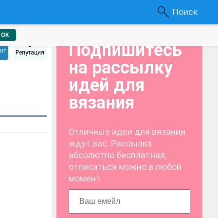
Поиск
ОК
0
Подпишитесь
нг
Репутация
на рассылку
идей для
вязания
Отличные идеи для вязания
ждут вас. Рассылка
абсолютно бесплатная,
отписаться можно в любой
момент