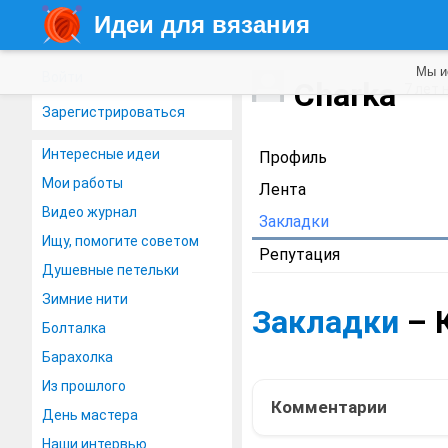
Идеи для вязания
Мы и
Войти
Charka
7 лет 
Зарегистрироваться
Интересные идеи
Профиль
Мои работы
Лента
Видео журнал
Закладки
Ищу, помогите советом
Репутация
Душевные петельки
Зимние нити
Закладки
– 
Болталка
Барахолка
Из прошлого
Комментарии
День мастера
Наши интервью