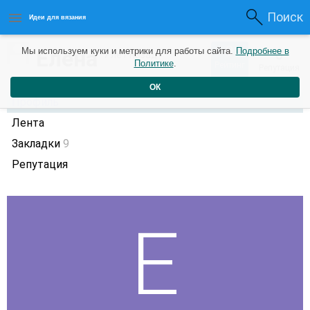
Поиск
Идеи для вязания
0
Елена
Мы используем куки и метрики для работы сайта.
Подробнее в
0
7 лет назад
Политике
.
Рейтинг
Репутация
ОК
Профиль
Лента
Закладки
9
Репутация