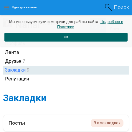
Поиск
Идеи для вязания
0
Nanal
Мы используем куки и метрики для работы сайта.
Подробнее в
0
5 лет назад
Политике
.
Рейтинг
Репутация
ОК
Профиль
Лента
Друзья
7
Закладки
9
Репутация
Закладки
Посты
9 в закладках