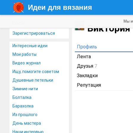
Идеи для вязания
Мы и
Войти
Виктория
Зарегистрироваться
Интересные идеи
Профиль
Мои работы
Лента
Видео журнал
Друзья
7
Ищу, помогите советом
Закладки
Душевные петельки
Репутация
Зимние нити
Болталка
Барахолка
Из прошлого
День мастера
Наши интервью