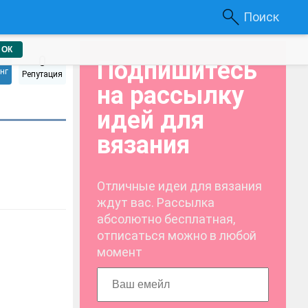
Поиск
ОК
0
Подпишитесь
нг
Репутация
на рассылку
идей для
вязания
Отличные идеи для вязания
ждут вас. Рассылка
абсолютно бесплатная,
отписаться можно в любой
момент