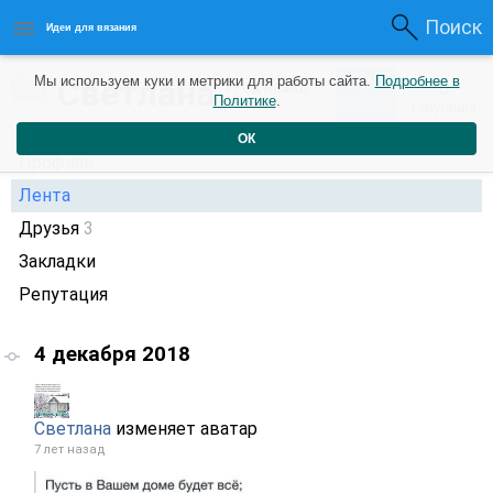
Поиск
Идеи для вязания
0
Светлана
Мы используем куки и метрики для работы сайта.
Подробнее в
0
1 год назад
Политике
.
Рейтинг
Репутация
ОК
Профиль
Лента
Друзья
3
Закладки
Репутация
4 декабря 2018
Светлана
изменяет аватар
7 лет назад