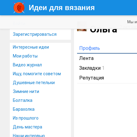
Идеи для вязания
Мы и
Войти
Ольга
7 лет на
Зарегистрироваться
Интересные идеи
Профиль
Мои работы
Лента
Видео журнал
Закладки
1
Ищу, помогите советом
Репутация
Душевные петельки
Зимние нити
Болталка
Барахолка
Из прошлого
День мастера
Наши интервью