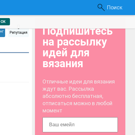
Поиск
ОК
0
Подпишитесь
нг
Репутация
на рассылку
идей для
вязания
Отличные идеи для вязания
ждут вас. Рассылка
абсолютно бесплатная,
отписаться можно в любой
момент