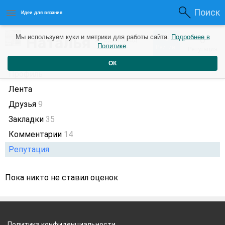
Поиск
Идеи для вязания
6
Наталья
Мы используем куки и метрики для работы сайта.
Подробнее в
0
2 года назад
Политике
.
Рейтинг
Репутация
ОК
Профиль
Лента
Друзья
9
Закладки
35
Комментарии
14
Репутация
Пока никто не ставил оценок
Политика конфиденциальности