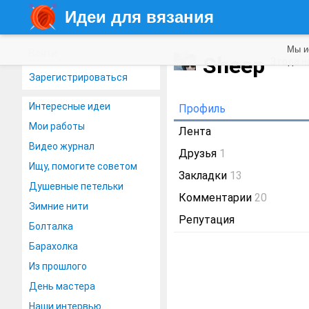
Идеи для вязания
Мы и
Войти
Sheep
3 года 
Зарегистрироваться
Интересные идеи
Профиль
Мои работы
Лента
Видео журнал
Друзья
1
Ищу, помогите советом
Закладки
13
Душевные петельки
Комментарии
20
Зимние нити
Репутация
Болталка
Барахолка
Из прошлого
День мастера
Наши интервью