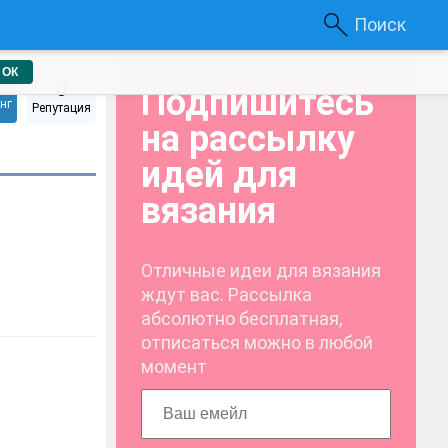
Поиск
ОК
0
Подпишитесь
нг
Репутация
на рассылку
идей для
вязания
Отличные идеи для вязания
ждут вас. Рассылка
абсолютно бесплатная,
отписаться можно в любой
момент