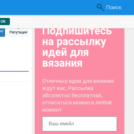
Поиск
ОК
0
Подпишитесь
нг
Репутация
на рассылку
идей для
вязания
Отличные идеи для вязания
ждут вас. Рассылка
абсолютно бесплатная,
отписаться можно в любой
момент