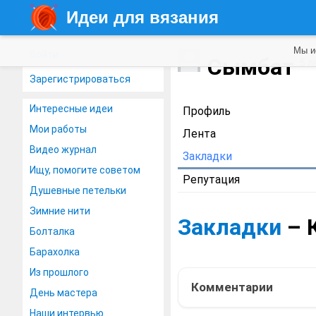
Идеи для вязания
Мы и
Войти
Сымбат
5 л
Зарегистрироваться
Интересные идеи
Профиль
Мои работы
Лента
Видео журнал
Закладки
Ищу, помогите советом
Репутация
Душевные петельки
Зимние нити
Закладки
– 
Болталка
Барахолка
Из прошлого
Комментарии
День мастера
Наши интервью