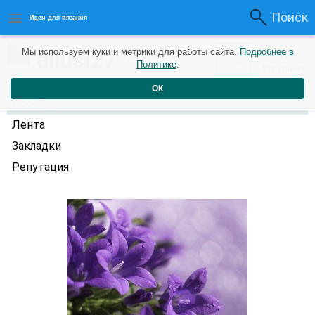
Поиск
Идеи для вязания
0
allusi27
Мы используем куки и метрики для работы сайта.
Подробнее в
0
7 лет назад
Политике
.
Рейтинг
Репутация
ОК
Профиль
Лента
Закладки
Репутация