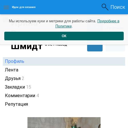
Поиск
Идеи для вязания
Ирина
0
Мы используем куки и метрики для работы сайта.
Подробнее в
0
Политике
.
Рейтинг
Репутация
Васильевна
ОК
Шмидт
6 лет назад
Профиль
Лента
Друзья
2
Закладки
15
Комментарии
4
Репутация