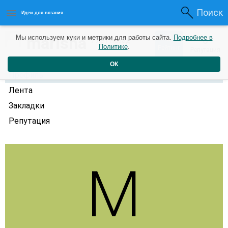
Поиск
Идеи для вязания
0
marisha
Мы используем куки и метрики для работы сайта.
Подробнее в
0
7 лет назад
Политике
.
Рейтинг
Репутация
ОК
Профиль
Лента
Закладки
Репутация