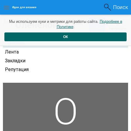
Поиск
Идеи для вязания
0
Олененок
Мы используем куки и метрики для работы сайта.
Подробнее в
0
7 лет назад
Политике
.
Рейтинг
Репутация
ОК
Профиль
Лента
Закладки
Репутация