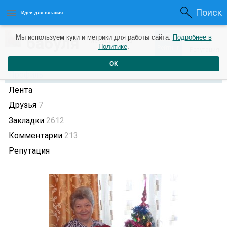
Поиск
Идеи для вязания
855
бабуля
Мы используем куки и метрики для работы сайта.
Подробнее в
+5
1 месяц назад
Политике
.
Рейтинг
Репутация
ОК
Профиль
Лента
Друзья
7
Закладки
2612
Комментарии
213
Репутация