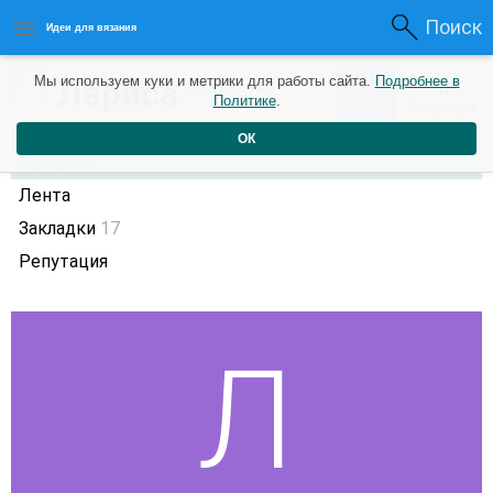
Поиск
Идеи для вязания
0
Лариса
Мы используем куки и метрики для работы сайта.
Подробнее в
0
6 лет назад
Политике
.
Рейтинг
Репутация
ОК
Профиль
Лента
Закладки
17
Репутация