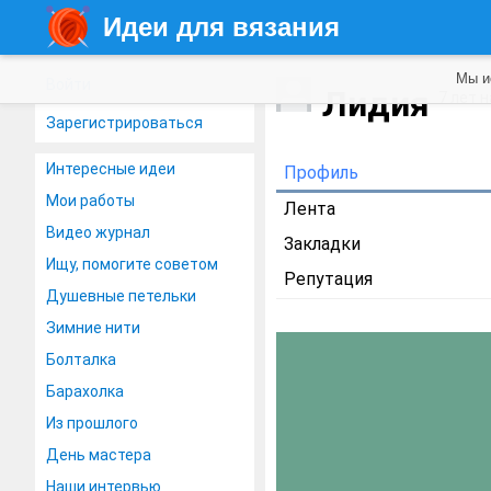
Идеи для вязания
Мы и
Войти
Лидия
7 лет 
Зарегистрироваться
Интересные идеи
Профиль
Мои работы
Лента
Видео журнал
Закладки
Ищу, помогите советом
Репутация
Душевные петельки
Зимние нити
Болталка
Барахолка
Из прошлого
День мастера
Наши интервью