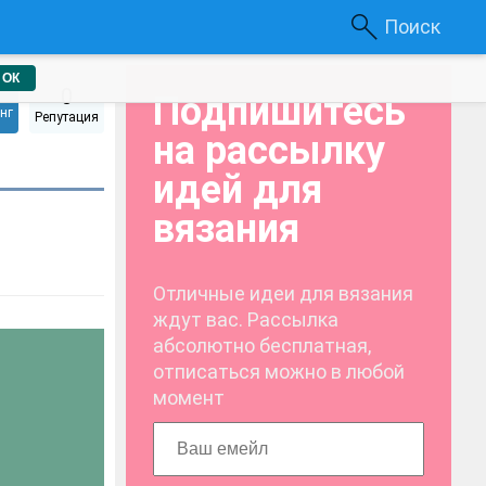
Поиск
ОК
0
Подпишитесь
нг
Репутация
на рассылку
идей для
вязания
Отличные идеи для вязания
ждут вас. Рассылка
абсолютно бесплатная,
отписаться можно в любой
момент