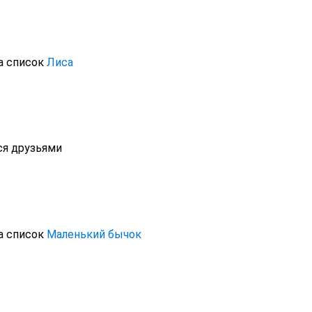
а список
Лиса
ся друзьями
а список
Маленький бычок