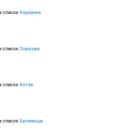
а список
Корзинка.
а список
Совушка
а список
Котик
а список
Бегемоша