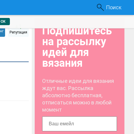
Поиск
ОК
1
+1
Подпишитесь
нг
Репутация
на рассылку
идей для
вязания
Отличные идеи для вязания
ждут вас. Рассылка
абсолютно бесплатная,
отписаться можно в любой
момент