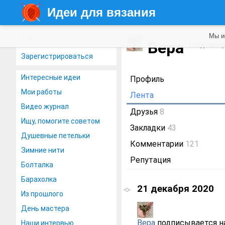
Идеи для вязания
Мы и
Войти
Вера
1 год наза
Зарегистрироваться
Интересные идеи
Профиль
Мои работы
Лента
Видео журнал
Друзья
8
Ищу, помогите советом
Закладки
43
Душевные петельки
Комментарии
121
Зимние нити
Репутация
Болталка
Барахолка
21 декабря 2020
Из прошлого
День мастера
Вера
подписывается н
Наши интервью