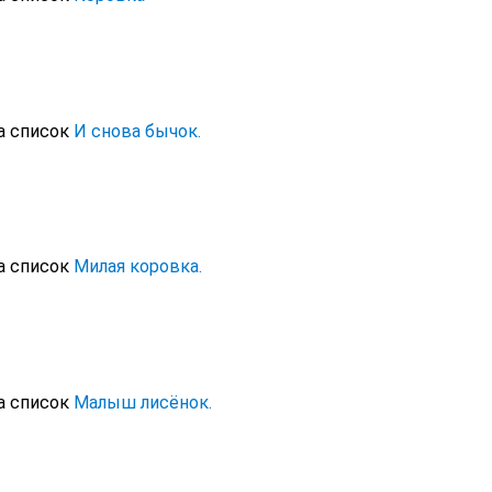
а список
И снова бычок.
а список
Милая коровка.
а список
Малыш лисёнок.