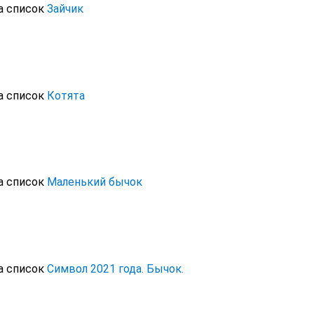
а список
Зайчик
а список
Котята
а список
Маленький бычок
а список
Символ 2021 года. Бычок.