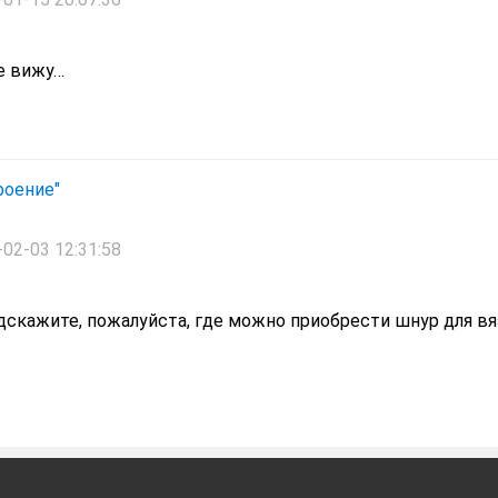
не вижу…
роение"
02-03 12:31:58
скажите, пожалуйста, где можно приобрести шнур для вя