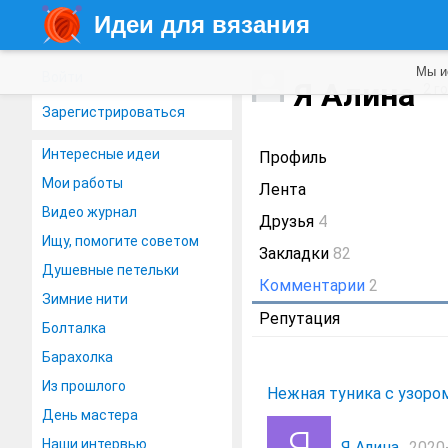
Идеи для вязания
Мы и
Войти
Я Алина
2 г
Зарегистрироваться
Интересные идеи
Профиль
Мои работы
Лента
Видео журнал
Друзья
4
Ищу, помогите советом
Закладки
82
Душевные петельки
Комментарии
2
Зимние нити
Репутация
Болталка
Барахолка
Из прошлого
Нежная туника с узором
День мастера
Наши интервью
Я Алина
2020-