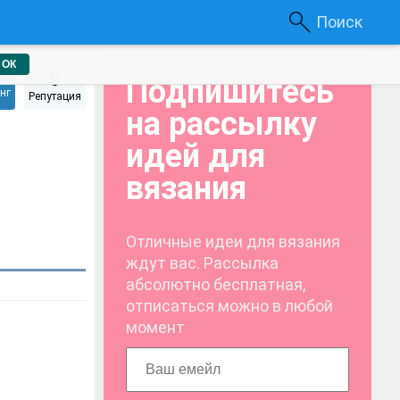
Поиск
ОК
0
Подпишитесь
нг
Репутация
на рассылку
идей для
вязания
Отличные идеи для вязания
ждут вас. Рассылка
абсолютно бесплатная,
отписаться можно в любой
момент