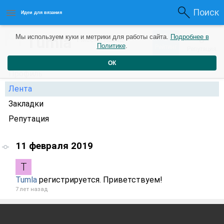
Поиск
Идеи для вязания
0
Tumla
Мы используем куки и метрики для работы сайта.
Подробнее в
0
1 месяц назад
Политике
.
Рейтинг
Репутация
ОК
Профиль
Лента
Закладки
Репутация
11 февраля 2019
Tumla
регистрируется. Приветствуем!
7 лет назад