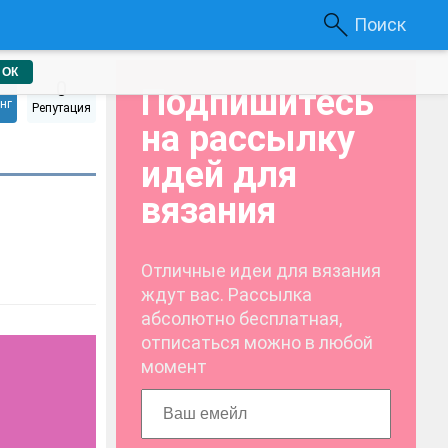
Поиск
ОК
0
Подпишитесь
нг
Репутация
на рассылку
идей для
вязания
Отличные идеи для вязания
ждут вас. Рассылка
абсолютно бесплатная,
отписаться можно в любой
момент