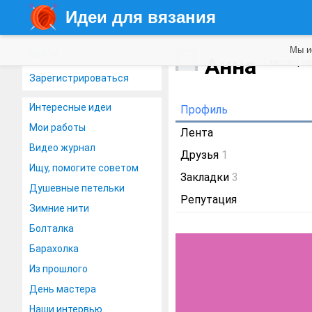
Идеи для вязания
Мы и
Войти
Анна
1 месяц н
Зарегистрироваться
Интересные идеи
Профиль
Мои работы
Лента
Видео журнал
Друзья
1
Ищу, помогите советом
Закладки
3
Душевные петельки
Репутация
Зимние нити
Болталка
Барахолка
Из прошлого
День мастера
Наши интервью