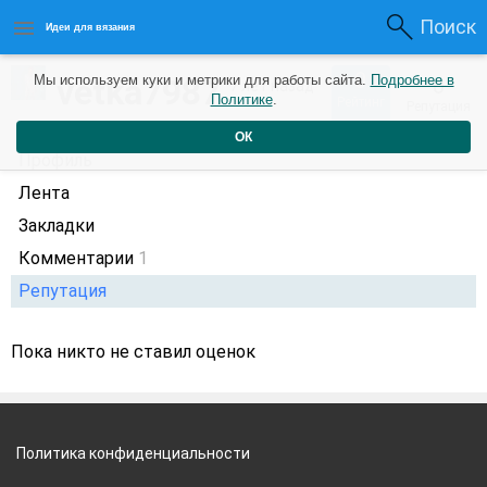
Поиск
Идеи для вязания
0
vetka7987
Мы используем куки и метрики для работы сайта.
Подробнее в
0
7 лет назад
Политике
.
Рейтинг
Репутация
ОК
Профиль
Лента
Закладки
Комментарии
1
Репутация
Пока никто не ставил оценок
Политика конфиденциальности