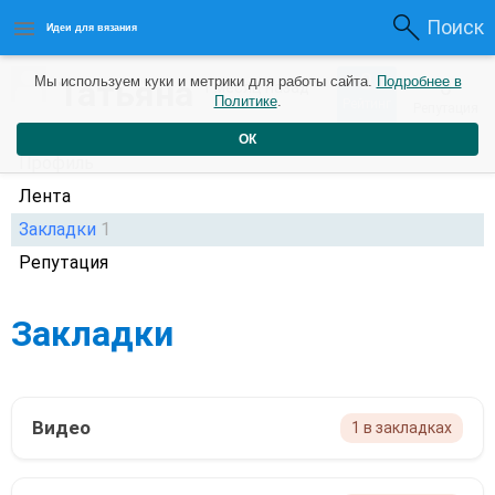
Поиск
Идеи для вязания
0
Татьяна
Мы используем куки и метрики для работы сайта.
Подробнее в
0
1 месяц назад
Политике
.
Рейтинг
Репутация
ОК
Профиль
Лента
Закладки
1
Репутация
Закладки
Видео
1 в закладках