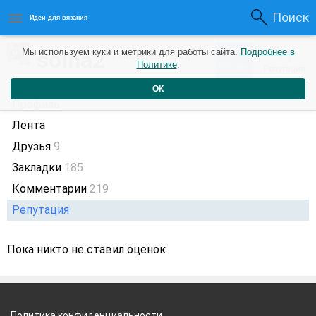
Поиск
Идеи для вязания
9
soina2
Мы используем куки и метрики для работы сайта.
Подробнее в
+1
7 месяцев назад
Политике
.
Рейтинг
Репутация
ОК
Профиль
Лента
Друзья
9
Закладки
185
Комментарии
219
Репутация
Пока никто не ставил оценок
Политика конфиденциальности