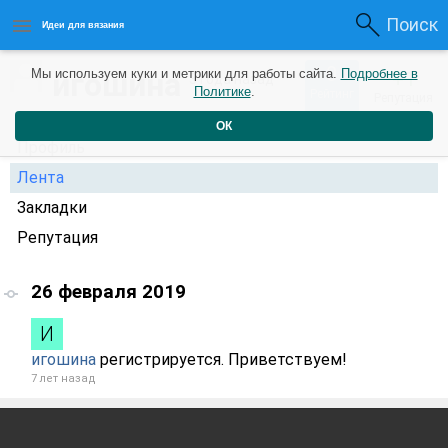
Поиск
Идеи для вязания
0
игошина
Мы используем куки и метрики для работы сайта.
Подробнее в
+1
3 года назад
Политике
.
Рейтинг
Репутация
ОК
Профиль
Лента
Закладки
Репутация
26 февраля 2019
игошина
регистрируется. Приветствуем!
7 лет назад