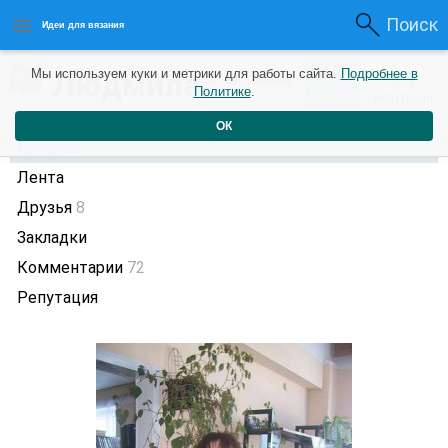
Поиск
Идеи для вязания
3
Людмила
Мы используем куки и метрики для работы сайта.
Подробнее в
+1
3 года назад
Политике
.
Рейтинг
Репутация
ОК
Профиль
Лента
Друзья
8
Закладки
Комментарии
72
Репутация