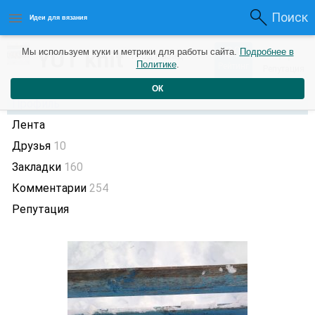
Поиск
Идеи для вязания
80
YUT knit
Мы используем куки и метрики для работы сайта.
Подробнее в
+1
1 год назад
Политике
.
Рейтинг
Репутация
ОК
Профиль
Лента
Друзья
10
Закладки
160
Комментарии
254
Репутация