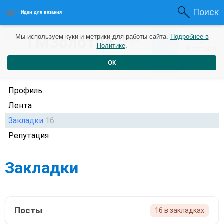
Поиск
Идеи для вязания
0
ТМЗолотце
Мы используем куки и метрики для работы сайта.
Подробнее в
0
8 дней
Политике
.
Рейтинг
Репутация
назад
ОК
Профиль
Лента
Закладки
16
Репутация
Закладки
Посты
16 в закладках