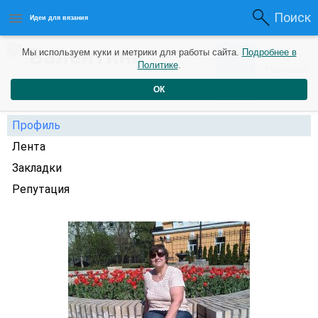
Поиск
Идеи для вязания
Валентина
0
Мы используем куки и метрики для работы сайта.
Подробнее в
0
Политике
.
Рейтинг
Репутация
Худякова
6 лет назад
ОК
Профиль
Лента
Закладки
Репутация