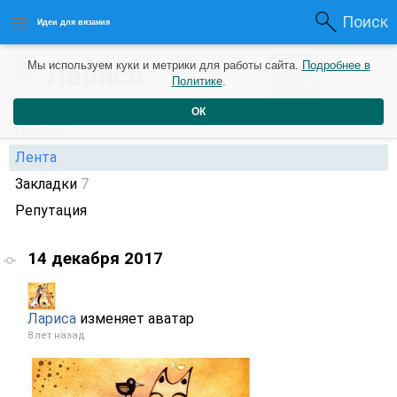
Поиск
Идеи для вязания
0
Лариса
Мы используем куки и метрики для работы сайта.
Подробнее в
0
8 лет назад
Политике
.
Рейтинг
Репутация
ОК
Профиль
Лента
Закладки
7
Репутация
14 декабря 2017
Лариса
изменяет аватар
8 лет назад