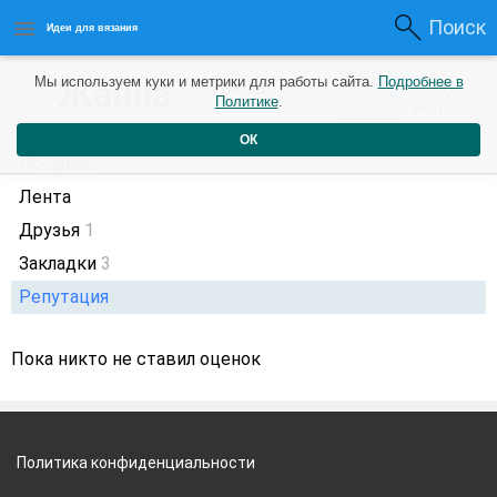
Поиск
Идеи для вязания
0
Жанна
Мы используем куки и метрики для работы сайта.
Подробнее в
0
7 лет назад
Политике
.
Рейтинг
Репутация
ОК
Профиль
Лента
Друзья
1
Закладки
3
Репутация
Пока никто не ставил оценок
Политика конфиденциальности