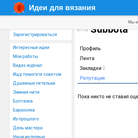
Идеи для вязания
Мы и
Войти
Subbota
7 л
Зарегистрироваться
Интересные идеи
Профиль
Мои работы
Лента
Видео журнал
Закладки
2
Ищу, помогите советом
Репутация
Душевные петельки
Зимние нити
Пока никто не ставил оц
Болталка
Барахолка
Из прошлого
День мастера
Наши интервью