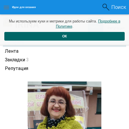
Поиск
Идеи для вязания
0
IRINA
Мы используем куки и метрики для работы сайта.
Подробнее в
0
7 лет назад
Политике
.
Рейтинг
Репутация
ОК
Профиль
Лента
Закладки
3
Репутация