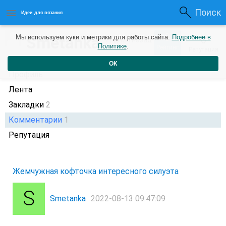
Поиск
Идеи для вязания
0
Smetanka
Мы используем куки и метрики для работы сайта.
Подробнее в
0
11 дней назад
Политике
.
Рейтинг
Репутация
ОК
Профиль
Лента
Закладки
2
Комментарии
1
Репутация
Жемчужная кофточка интересного силуэта
Smetanka
2022-08-13 09:47:09