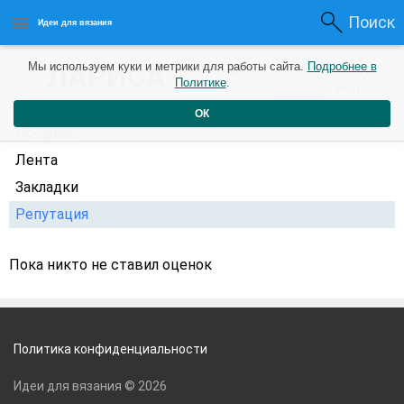
Поиск
Идеи для вязания
0
ЛАРИСА
Мы используем куки и метрики для работы сайта.
Подробнее в
0
1 год назад
Политике
.
Рейтинг
Репутация
ОК
Профиль
Лента
Закладки
Репутация
Пока никто не ставил оценок
Политика конфиденциальности
Идеи для вязания © 2026