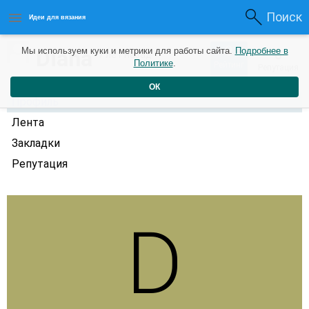
Поиск
Идеи для вязания
0
Diana
Мы используем куки и метрики для работы сайта.
Подробнее в
0
7 лет назад
Политике
.
Рейтинг
Репутация
ОК
Профиль
Лента
Закладки
Репутация