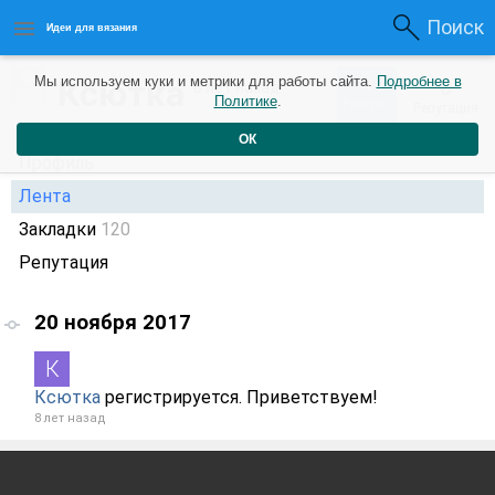
Поиск
Идеи для вязания
0
Ксютка
Мы используем куки и метрики для работы сайта.
Подробнее в
0
8 лет назад
Политике
.
Рейтинг
Репутация
ОК
Профиль
Лента
Закладки
120
Репутация
20 ноября 2017
Ксютка
регистрируется. Приветствуем!
8 лет назад