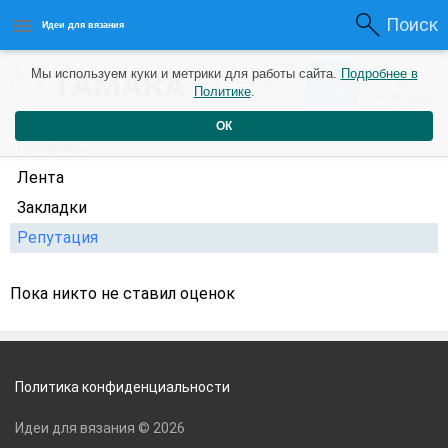
Поиск
Идеи для вязания
0
TAMARA
Мы используем куки и метрики для работы сайта.
Подробнее в
0
7 лет назад
Политике
.
Рейтинг
Репутация
ОК
Профиль
Лента
Закладки
Репутация
Пока никто не ставил оценок
Политика конфиденциальности
Идеи для вязания © 2026